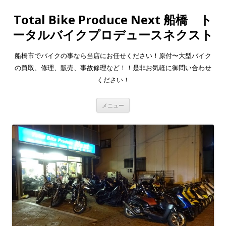
Total Bike Produce Next 船橋 ト
ータルバイクプロデュースネクスト
船橋市でバイクの事なら当店にお任せください！原付〜大型バイク
の買取、修理、販売、事故修理など！！是非お気軽に御問い合わせ
ください！
コ
メニュー
ン
テ
ン
ツ
へ
移
動