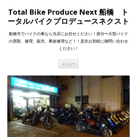
Total Bike Produce Next 船橋 ト
ータルバイクプロデュースネクスト
船橋市でバイクの事なら当店にお任せください！原付〜大型バイク
の買取、修理、販売、事故修理など！！是非お気軽に御問い合わせ
ください！
コ
メニュー
ン
テ
ン
ツ
へ
移
動